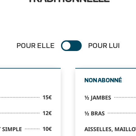
POUR ELLE
POUR LUI
NON ABONNÉ
15€
½ JAMBES
12€
½ BRAS
10€
T SIMPLE
AISSELLES, MAILLO