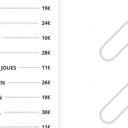
19€
24€
10€
28€
11€
 JOUES
26€
IN
18€
N
30€
L
11€