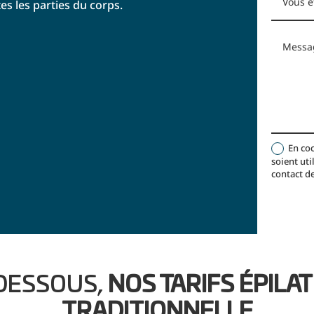
es les parties du corps.
En co
soient uti
contact de
-DESSOUS,
NOS TARIFS ÉPILA
TRADITIONNELLE