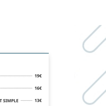
19€
16€
13€
T SIMPLE