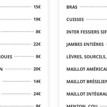
15€
BRAS
19€
CUISSES
8€
INTER FESSIERS SIF
22€
JAMBES ENTIÈRES
8€
 JOUES
LÈVRES, SOURCILS,
20€
IN
MAILLOT AMÉRICA
14€
N
MAILLOT BRÉSILIE
24€
MAILLOT INTÉGRA
8€
MENTON, COU