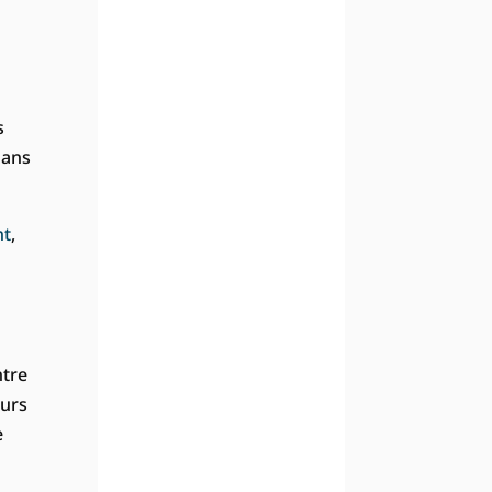
s
dans
nt
,
ntre
ours
e