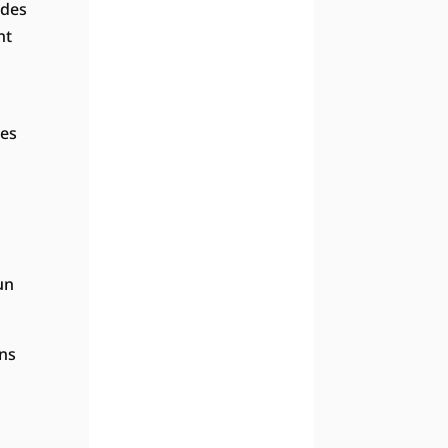
 des
nt
les
un
ins